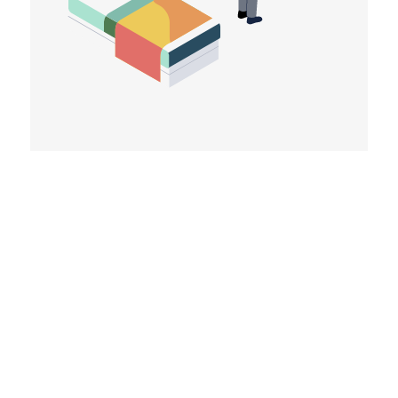
Dê aos seus residentes acesso a uma
rede sem fios privada e segura que
permite que os seus dispositivos
comuniquem de forma privada e segura
- tal como num ambiente doméstico
tradicional.